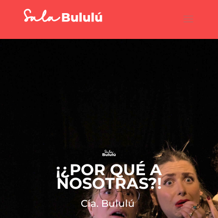
¡¿POR QUÉ A
NOSOTRAS?!
Cía. Bululú