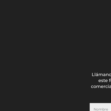
Llámano
este 
comercia