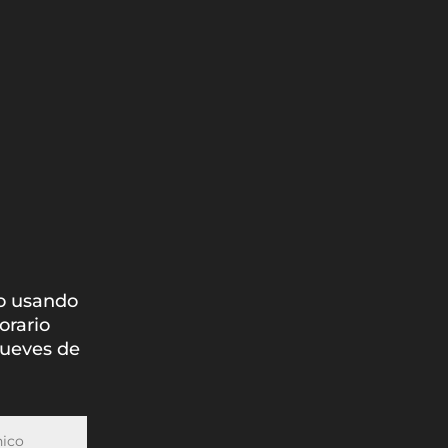
o usando
orario
jueves de